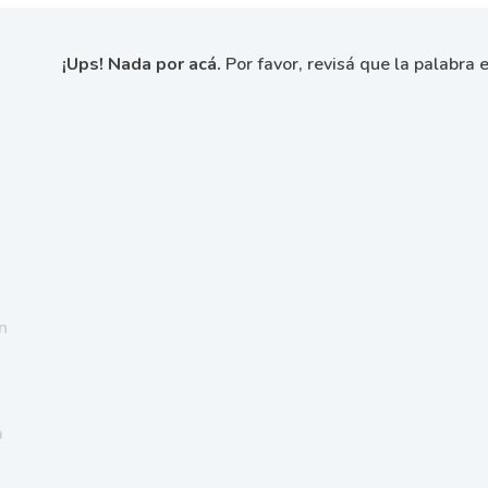
¡Ups! Nada por acá.
Por favor, revisá que la palabra e
n
a