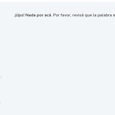
¡Ups! Nada por acá.
Por favor, revisá que la palabra e
n
a