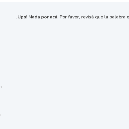
¡Ups! Nada por acá.
Por favor, revisá que la palabra e
n
a