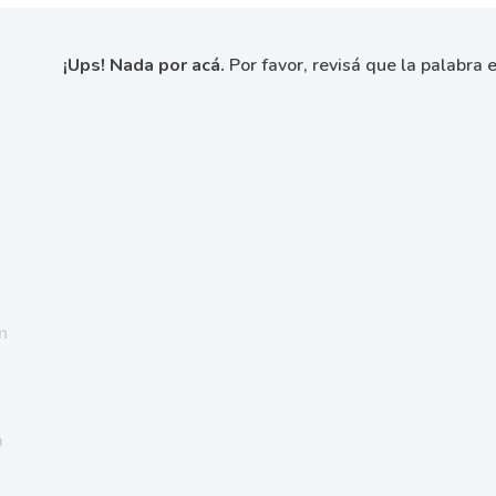
¡Ups! Nada por acá.
Por favor, revisá que la palabra e
n
a