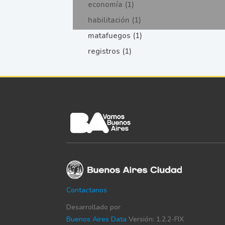
economía (1)
habilitación (1)
matafuegos (1)
registros (1)
Contactanos
Desarrollado por
Buenos Aires Data
Versión: 1.2.2-FIX