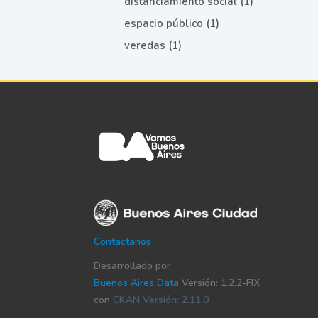
distanciamiento social (1)
espacio público (1)
veredas (1)
Contactanos
Desarrollado por
Buenos Aires Data
Versión: 1.2.2-FIX
con
CKAN Versión: 2.11.0