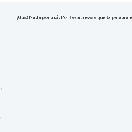
¡Ups! Nada por acá.
Por favor, revisá que la palabra e
n
a