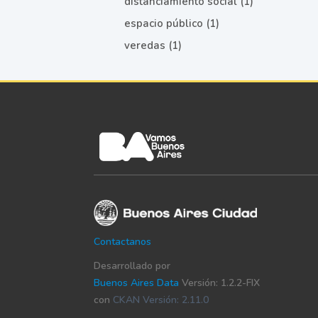
distanciamiento social (1)
espacio público (1)
veredas (1)
Contactanos
Desarrollado por
Buenos Aires Data
Versión: 1.2.2-FIX
con
CKAN Versión: 2.11.0