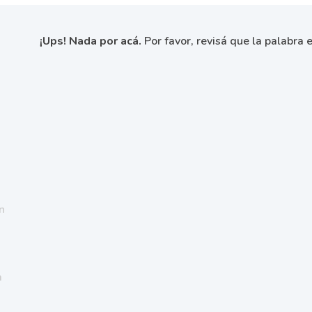
¡Ups! Nada por acá.
Por favor, revisá que la palabra e
n
a