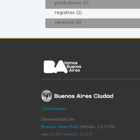
productoras (1)
registros (1)
servicios (1)
Contactanos
Desarrollado por
Buenos Aires Data
Versión: 1.2.2-FIX
con
CKAN Versión: 2.11.0