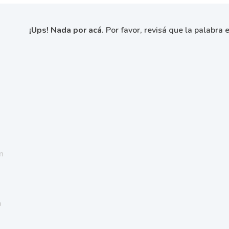
¡Ups! Nada por acá.
Por favor, revisá que la palabra e
n
a