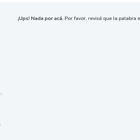
¡Ups! Nada por acá.
Por favor, revisá que la palabra e
n
a