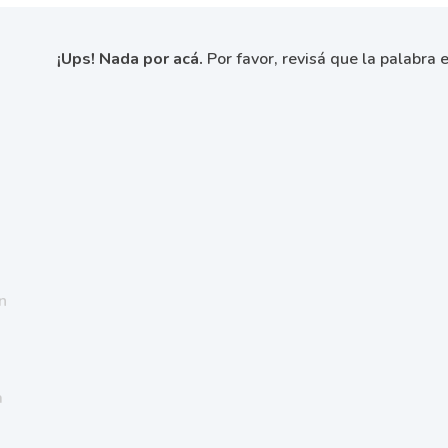
¡Ups! Nada por acá.
Por favor, revisá que la palabra e
n
a