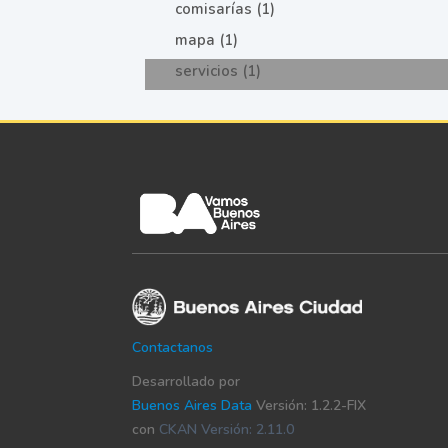
comisarías (1)
mapa (1)
servicios (1)
Contactanos
Desarrollado por
Buenos Aires Data
Versión: 1.2.2-FIX
con
CKAN Versión: 2.11.0