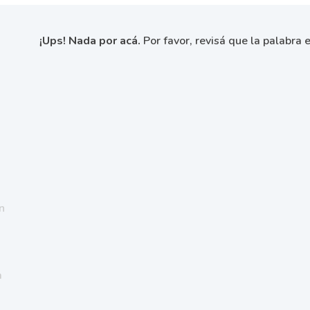
¡Ups! Nada por acá.
Por favor, revisá que la palabra e
n
a