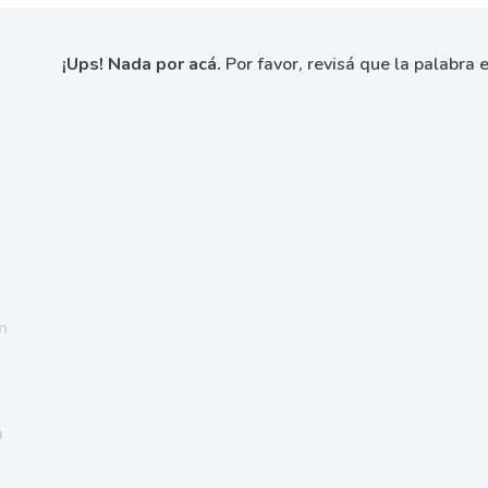
¡Ups! Nada por acá.
Por favor, revisá que la palabra e
n
a