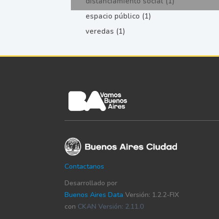
distanciamiento social (1)
espacio público (1)
veredas (1)
Contactanos
Desarrollado por
Buenos Aires Data
Versión: 1.2.2-FIX
con
CKAN Versión: 2.11.0