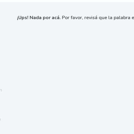
¡Ups! Nada por acá.
Por favor, revisá que la palabra e
n
a