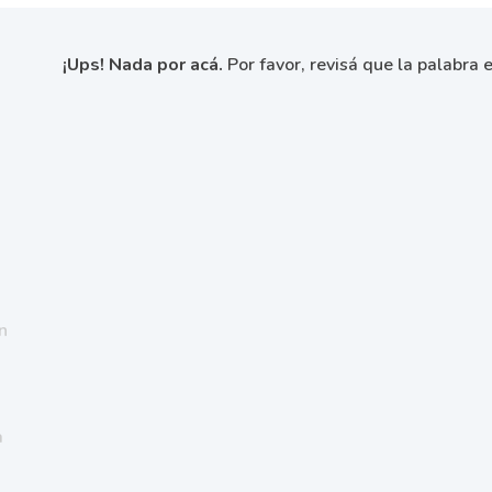
¡Ups! Nada por acá.
Por favor, revisá que la palabra e
n
a