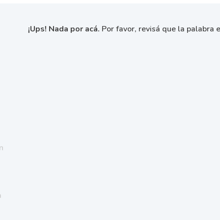
¡Ups! Nada por acá.
Por favor, revisá que la palabra e
n
a