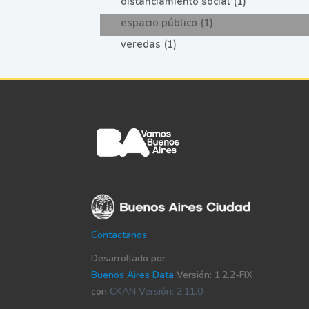
distanciamiento social (1)
espacio público (1)
veredas (1)
Contactanos
Desarrollado por
Buenos Aires Data
Versión: 1.2.2-FIX
con
CKAN Versión: 2.11.0