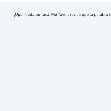
¡Ups! Nada por acá.
Por favor, revisá que la palabra e
n
a