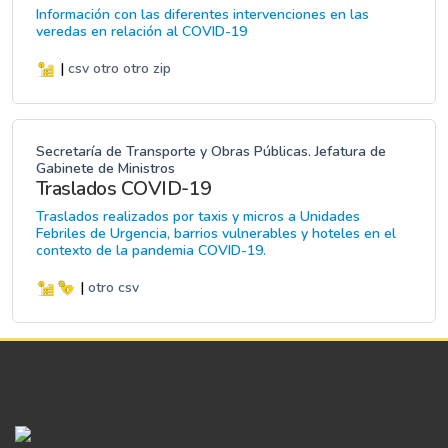
Información con las diferentes intervenciones en las
veredas en relación al COVID-19
|
csv
otro
otro
zip
Secretaría de Transporte y Obras Públicas. Jefatura de
Gabinete de Ministros
Traslados COVID-19
Traslados realizados por taxis y micros a Unidades
Febriles de Urgencia, barrios vulnerables y hoteles en el
contexto de la pandemia COVID-19.
|
otro
csv