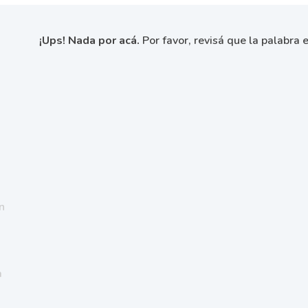
¡Ups! Nada por acá.
Por favor, revisá que la palabra e
n
a