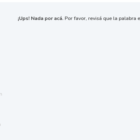
¡Ups! Nada por acá.
Por favor, revisá que la palabra e
n
a