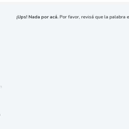
¡Ups! Nada por acá.
Por favor, revisá que la palabra e
n
a