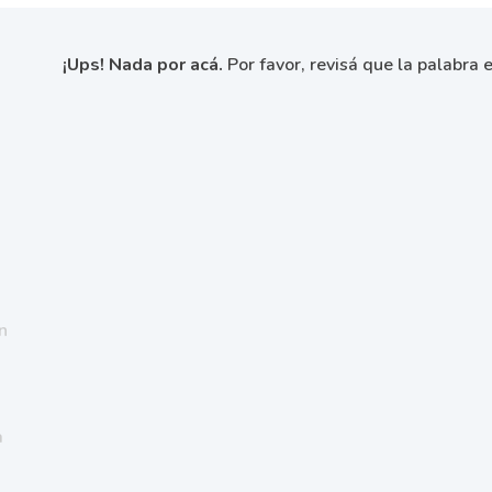
¡Ups! Nada por acá.
Por favor, revisá que la palabra e
n
a