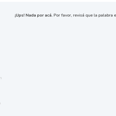
¡Ups! Nada por acá.
Por favor, revisá que la palabra e
n
a