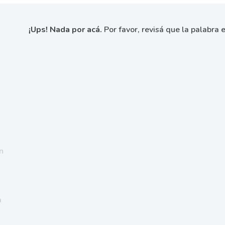
¡Ups! Nada por acá.
Por favor, revisá que la palabra e
n
a