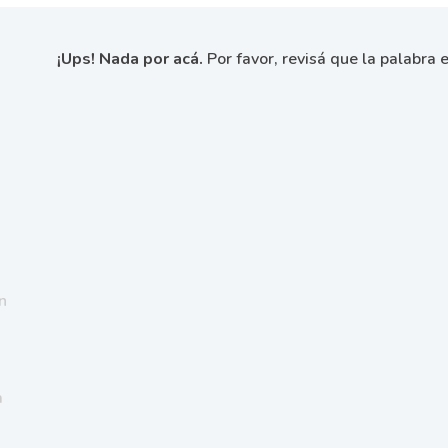
¡Ups! Nada por acá.
Por favor, revisá que la palabra e
n
a