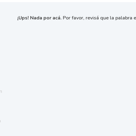
¡Ups! Nada por acá.
Por favor, revisá que la palabra e
n
a