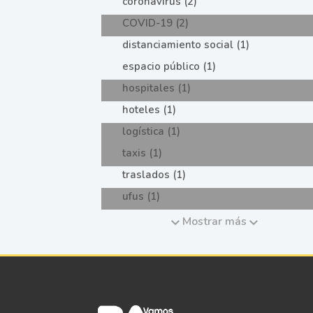
coronavirus (2)
COVID-19 (2)
distanciamiento social (1)
espacio público (1)
hospitales (1)
hoteles (1)
logística (1)
taxis (1)
traslados (1)
ufus (1)
Mostrar más