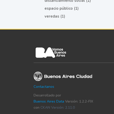
distanciamiento social (1)
espacio público (1)
veredas (1)
Contactanos
Desarrollado por
Buenos Aires Data
Versión: 1.2.2-FIX
con
CKAN Versión: 2.11.0