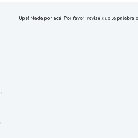
¡Ups! Nada por acá.
Por favor, revisá que la palabra e
n
a