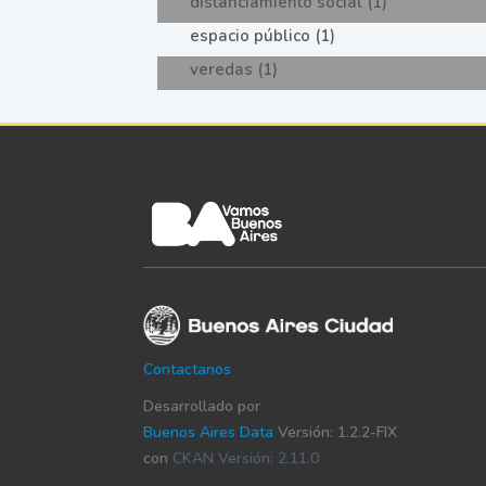
distanciamiento social (1)
espacio público (1)
veredas (1)
Contactanos
Desarrollado por
Buenos Aires Data
Versión: 1.2.2-FIX
con
CKAN Versión: 2.11.0