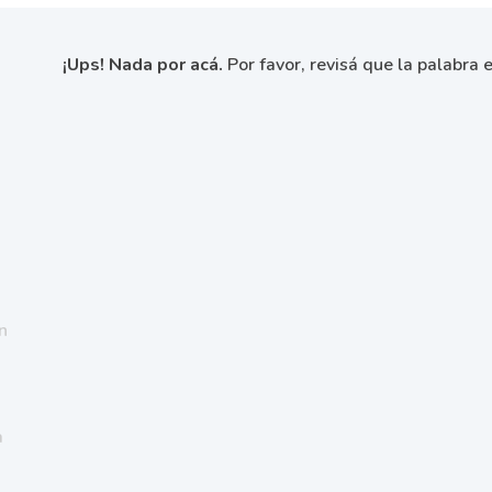
¡Ups! Nada por acá.
Por favor, revisá que la palabra e
n
a