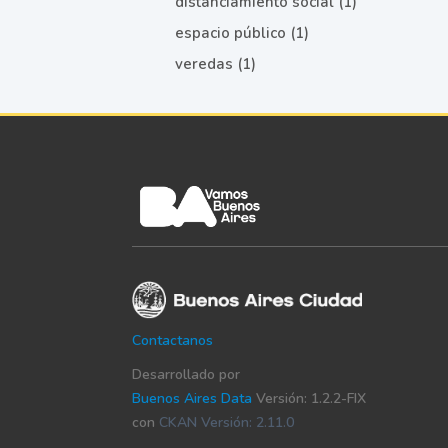
distanciamiento social (1)
espacio público (1)
veredas (1)
Contactanos
Desarrollado por
Buenos Aires Data
Versión: 1.2.2-FIX
con
CKAN Versión: 2.11.0