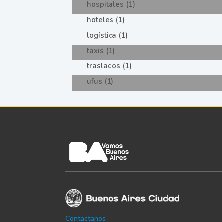
hospitales (1)
hoteles (1)
logística (1)
taxis (1)
traslados (1)
ufus (1)
Contactanos