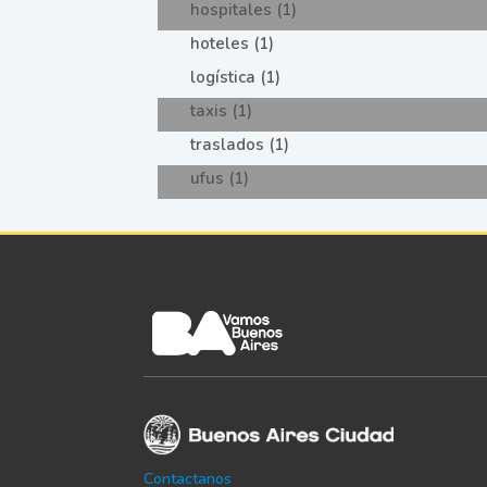
hospitales (1)
hoteles (1)
logística (1)
taxis (1)
traslados (1)
ufus (1)
Contactanos