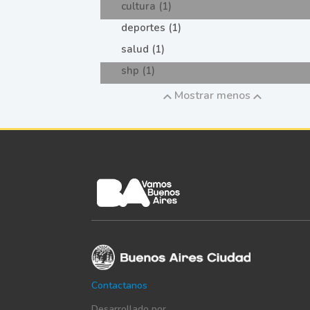
cultura (1)
deportes (1)
salud (1)
shp (1)
Mostrar menos
Contactanos
Desarrollado por