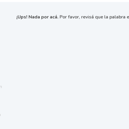
¡Ups! Nada por acá.
Por favor, revisá que la palabra e
n
a