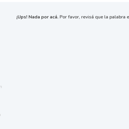
¡Ups! Nada por acá.
Por favor, revisá que la palabra e
n
a