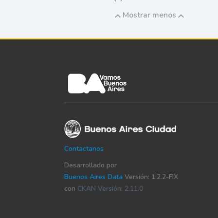
Mostrar menos
Contactanos
Desarrollado por
Buenos Aires Data
Versión: 1.2.2-FIX
con
CKAN Versión: 2.11.0