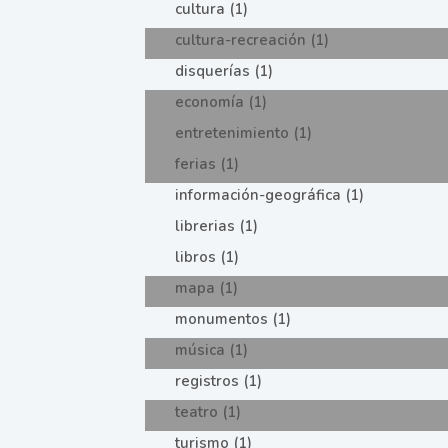
cultura (1)
cultura-recreación (1)
disquerías (1)
economía (1)
entretenimiento (1)
ferias (1)
información-geográfica (1)
librerias (1)
libros (1)
mapa (1)
monumentos (1)
música (1)
registros (1)
teatro (1)
turismo (1)