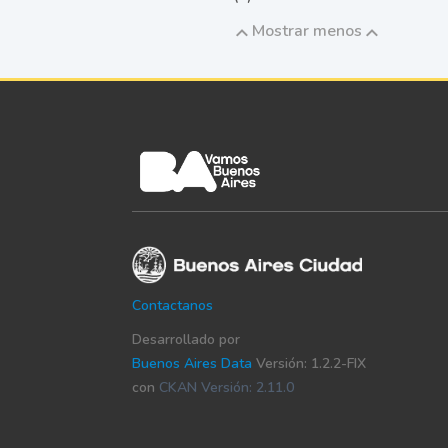
Mostrar menos
Contactanos
Desarrollado por
Buenos Aires Data
Versión: 1.2.2-FIX
con
CKAN Versión: 2.11.0