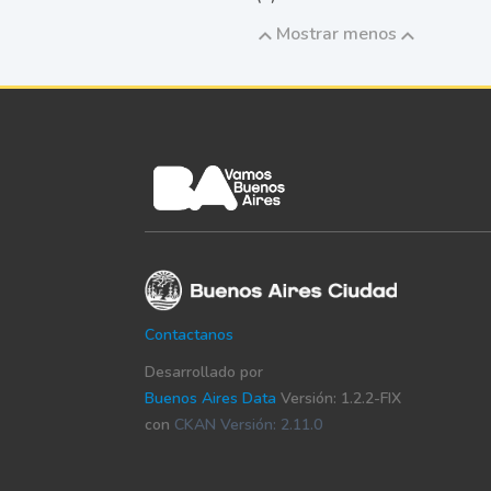
Mostrar menos
Contactanos
Desarrollado por
Buenos Aires Data
Versión: 1.2.2-FIX
con
CKAN Versión: 2.11.0