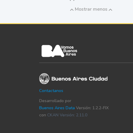
Mostrar menos
Contactanos
Desarrollado por
Buenos Aires Data
Versión: 1.2.2-FIX
con
CKAN Versión: 2.11.0