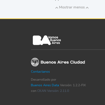
Mostrar menos
Contactanos
Desarrollado por
Buenos Aires Data
Versión: 1.2.2-FIX
con
CKAN Versión: 2.11.0