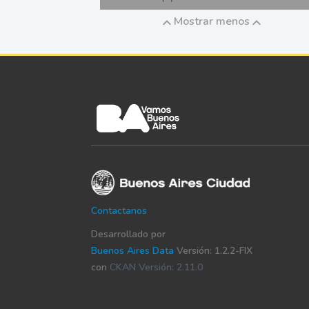
Mostrar menos
Contactanos
Desarrollado por
Buenos Aires Data
Versión: 1.2.2-FIX
con
CKAN Versión: 2.11.0