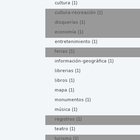
cultura (1)
cultura-recreación (1)
disquerías (1)
economía (1)
entretenimiento (1)
ferias (1)
información-geográfica (1)
librerias (1)
libros (1)
mapa (1)
monumentos (1)
música (1)
registros (1)
teatro (1)
turismo (1)