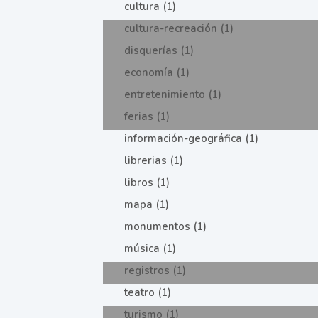
cultura (1)
cultura-recreación (1)
disquerías (1)
economía (1)
entretenimiento (1)
ferias (1)
información-geográfica (1)
librerias (1)
libros (1)
mapa (1)
monumentos (1)
música (1)
registros (1)
teatro (1)
turismo (1)