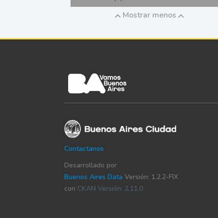
Mostrar menos
Contactanos
Desarrollado por
Buenos Aires Data
Versión: 1.2.2-FIX
con
CKAN Versión: 2.11.0