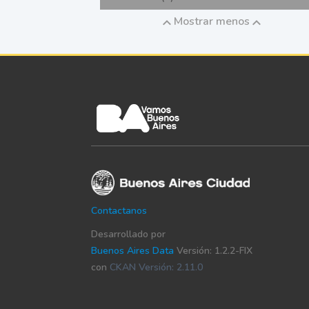
Mostrar menos
Contactanos
Desarrollado por
Buenos Aires Data
Versión: 1.2.2-FIX
con
CKAN Versión: 2.11.0